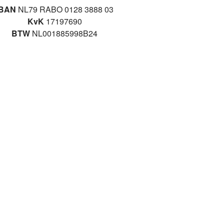
IBAN
NL79 RABO 0128 3888 03
KvK
17197690
BTW
NL001885998B24